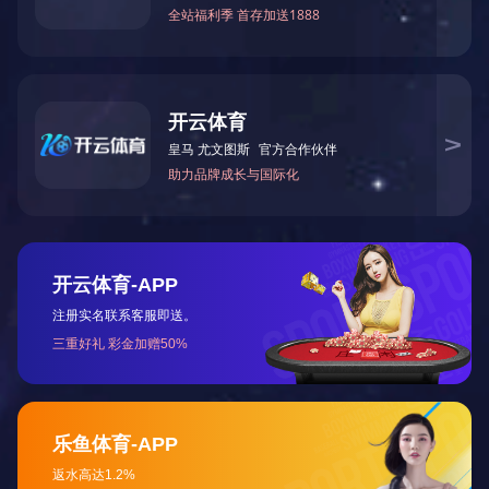
全域全场景——产品专业
“资海云”作为自有研发企业管理级系统，对各业务前台形成强力支撑，
集成基础服务、管理服务、营销服务等多种产品，实施先进的互联网中
台概念。
一对一客服——服务专业