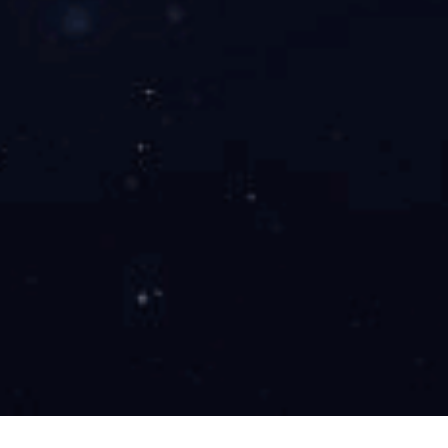
全国互联网数据中心认证（IDC）
拥有互联网内容服务商认证（ICP）
黑龙江MK平台-MK平台（中国）股份有限公司隶属于龙
采企业，是企业信息云服务平台提供商 以为企业提供专业化
信息解决方案、软件管理平台开发等互联网服务为一体的集团
化企业。